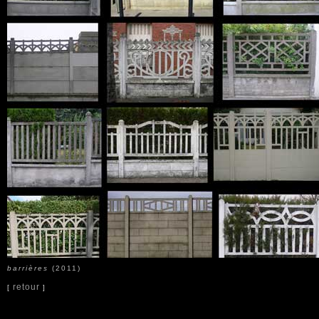
titre de l'oeuvre
barrières
(2011)
retour page précédente :
retour
[
]